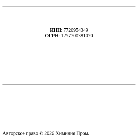
Адрес:
Нижегородская область
г. Дзержинск, ул. Ватутина, дом 24/8, офис 201
ИНН
: 7720954349
ОГРН
: 1257700381070
Телефоны:
+7 (8313) 35-05-23
+7 (952) 456-72-05
+7 (996) 005-64-16
E-mail:
stk.manager1@mail.ru
stk.manager2@mail.ru
Режим работы:
Понедельник-пятница
08:00 - 17:00
Авторское право © 2026 Химилия Пром.